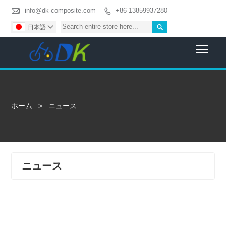

info@dk-composite.com
+86 13859937280


日本語

Togg
ホーム
>
ニュース
ニュース